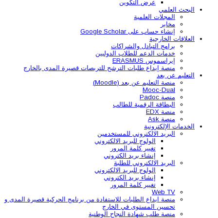
عرض التكوين
البحث العلمي
المجلات العلمية
مخابر
إنشاء حساب على Google Scholar
العلاقات الخارجية
برامج التبادل والشراكات
خدمات الدعم للطلاب الدوليين
إيراسموس ERASMUS
منصة إيداع طلبات الترشح للتربصات قصيرة المدى بالخارج
التعليم عن بعد
منصة التعليم عن بعد (Moodle)
Mooc-Dual
منصة Padoc
البطاقة الرقمية للطالب
منصة EDX
منصة Ask
الخدمات الإلكترونية
البريد الالكتروني للمستخدمين
الولوج للبريد الالكتروني
تغيير كلمة المرور
إنشاء بريد الكتروني
البريد الالكتروني للطلبة
الولوج للبريد الالكتروني
إنشاء بريد الكتروني
تغيير كلمة المرور
Web TV
منصة ايداع الطلبات للاستفادة من برنامج الحركية قصيرة المدى و
تحسين المستوى في الخارج
منصة طلب شهادة النجاح الوطنية