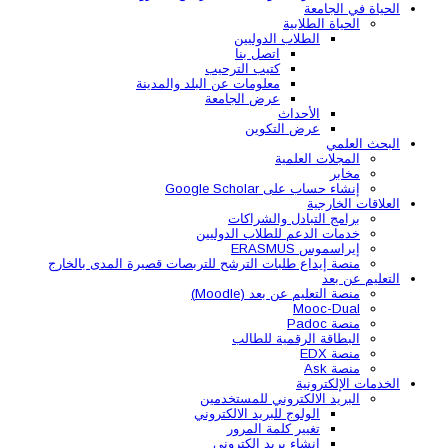
الحياة في الجامعة
الحياة الطلابية
الطلاب الدوليين
اتصل بنا
كتيب الترحيب
معلومات عن البلد والمدينة
عرض الجامعة
الأحداث
عرض التكوين
البحث العلمي
المجلات العلمية
مخابر
إنشاء حساب على Google Scholar
العلاقات الخارجية
برامج التبادل والشراكات
خدمات الدعم للطلاب الدوليين
إيراسموس ERASMUS
منصة إيداع طلبات الترشح للتربصات قصيرة المدى بالخارج
التعليم عن بعد
منصة التعليم عن بعد (Moodle)
Mooc-Dual
منصة Padoc
البطاقة الرقمية للطالب
منصة EDX
منصة Ask
الخدمات الإلكترونية
البريد الالكتروني للمستخدمين
الولوج للبريد الالكتروني
تغيير كلمة المرور
إنشاء بريد الكتروني