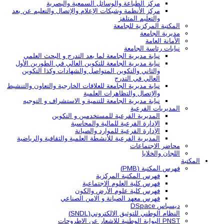
مركز الطباعة والوسائل السمعية والبصرية
مركز الأنظمة وشبكات الإعلام والإتصال والتعليم عن بعد
والتعليم المتلفز
المكتبة المركزية للجامعة
مديرية الجامعة
الأمانة العامة
نيابات رئاسة الجامعة
نيابة مديرية الجامعة لما بعد التدرج و البحث العلمي
نيابة مديرية الجامعة للتكوين العالي في الطورين الأول
والثاني والتكوين المتواصل والشهادات وكذا التكوين
العالي في التدرج
نيابة مديرية الجامعة للعلاقات الخارجية والتعاون والتنشيط
والإتصال والتظاهرات العلمية
نيابة مديرية الجامعة للتنمية و الاستشراف و التوجيه
المديريات الفرعية
المديرية الفرعية للمستخدمين و التكوين
الإدارة الفرعية للمالية والمحاسبة
الإدارة الفرعية للموارد والصيانة
المديرية الفرعية للأنشطة العلمية والثقافية والرياضية
محاضر الاجتماعات
اللجان والخلايا
المكتبة
فهرس المكتبة (PMB)
فهرس المكتبة المركزية
فهرس كلية العلوم الاجتماعية
فهرس كلية علوم الأرض والكون
فهرس معهد الصيانة و الامن الصناعي
ديسباس DSpace
النظام الوطني للتوثيق الالكتروني(SNDL)
PNST البوابة الوطنية للاشعار عن الاطروحات