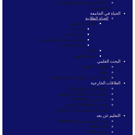
PNST البوابة الوطنية للاشعار عن
الاطروحات
الحياة في الجامعة
الحياة الطلابية
الطلاب الدوليين
اتصل بنا
كتيب الترحيب
معلومات عن البلد والمدينة
عرض الجامعة
الأحداث
عرض التكوين
البحث العلمي
المجلات العلمية
مخابر
إنشاء حساب على Google Scholar
العلاقات الخارجية
برامج التبادل والشراكات
خدمات الدعم للطلاب الدوليين
إيراسموس ERASMUS
منصة إيداع طلبات الترشح
للتربصات قصيرة المدى بالخارج
التعليم عن بعد
منصة التعليم عن بعد (Moodle)
Mooc-Dual
منصة Padoc