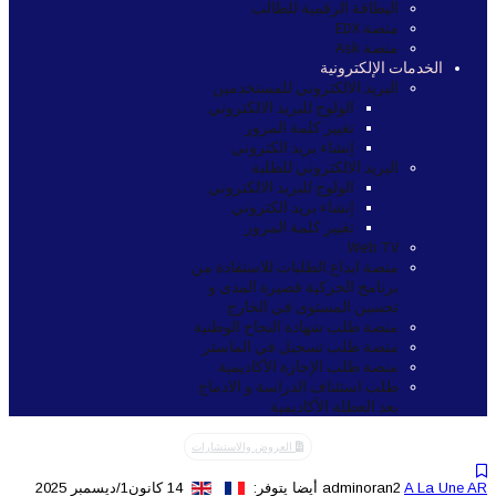
البطاقة الرقمية للطالب
منصة EDX
منصة Ask
الخدمات الإلكترونية
البريد الالكتروني للمستخدمين
الولوج للبريد الالكتروني
تغيير كلمة المرور
إنشاء بريد الكتروني
البريد الالكتروني للطلبة
الولوج للبريد الالكتروني
إنشاء بريد الكتروني
تغيير كلمة المرور
Web TV
منصة ايداع الطلبات للاستفادة من
برنامج الحركية قصيرة المدى و
تحسين المستوى في الخارج
منصة طلب شهادة النجاح الوطنية
منصة طلب تسجيل في الماستر
منصة طلب الإجازة الأكاديمية
طلب استئناف الدراسة و الادماج
بعد العطلة الأكاديمية
العروض والاستشارات
A La Une AR
adminoran2
أيضا يتوفر:
14 كانون1/ديسمبر 2025