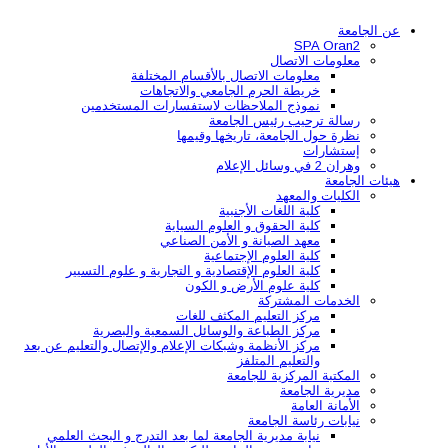
عن الجامعة
SPA Oran2
معلومات الاتصال
معلومات الاتصال بالأقسام المختلفة
خريطة الحرم الجامعي والاتجاهات
نموذج الملاحظات لاستفسارات المستخدمين
رسالة ترحيب رئيس الجامعة
نظرة حول الجامعة، تاريخها وقيمها
إستشارات
وهران 2 في وسائل الإعلام
هيئات الجامعة
الكليات والمعهد
كلية اللغات الأجنبية
كلية الحقوق و العلوم السياية
معهد الصيانة و الأمن الصناعي
كلية العلوم الإجتماعية
كلية العلوم الإقتصادية و التجارية و علوم التسيير
كلية علوم الأرض و الكون
الخدمات المشتركة
مركز التعليم المكثف للغات
مركز الطباعة والوسائل السمعية والبصرية
مركز الأنظمة وشبكات الإعلام والإتصال والتعليم عن بعد
والتعليم المتلفز
المكتبة المركزية للجامعة
مديرية الجامعة
الأمانة العامة
نيابات رئاسة الجامعة
نيابة مديرية الجامعة لما بعد التدرج و البحث العلمي