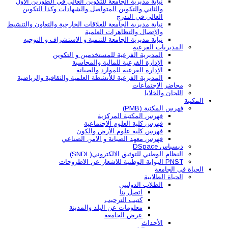
نيابة مديرية الجامعة للتكوين العالي في الطورين الأول
والثاني والتكوين المتواصل والشهادات وكذا التكوين
العالي في التدرج
نيابة مديرية الجامعة للعلاقات الخارجية والتعاون والتنشيط
والإتصال والتظاهرات العلمية
نيابة مديرية الجامعة للتنمية و الاستشراف و التوجيه
المديريات الفرعية
المديرية الفرعية للمستخدمين و التكوين
الإدارة الفرعية للمالية والمحاسبة
الإدارة الفرعية للموارد والصيانة
المديرية الفرعية للأنشطة العلمية والثقافية والرياضية
محاضر الاجتماعات
اللجان والخلايا
المكتبة
فهرس المكتبة (PMB)
فهرس المكتبة المركزية
فهرس كلية العلوم الاجتماعية
فهرس كلية علوم الأرض والكون
فهرس معهد الصيانة و الامن الصناعي
ديسباس DSpace
النظام الوطني للتوثيق الالكتروني(SNDL)
PNST البوابة الوطنية للاشعار عن الاطروحات
الحياة في الجامعة
الحياة الطلابية
الطلاب الدوليين
اتصل بنا
كتيب الترحيب
معلومات عن البلد والمدينة
عرض الجامعة
الأحداث