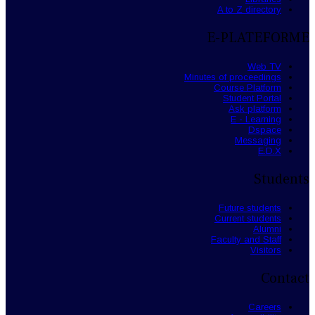
A to Z directory
E-PLATEFORME
Web TV
Minutes of proceedings
Course Platform
Student Portal
Ask platform
E - Learning
Dspace
Messaging
E.D.X
Students
Future students
Current students
Alumni
Faculty and Staff
Visitors
Contact
Careers