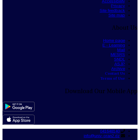
Accessibility
Privacy
Site feedback
Site map
About Us
Home page
E - Learning
Mail
MESRS
SNDL
ASJP
Archive
Contact Us
Terms of Use
Download Our Mobile App
041648140
info@univ-oran2.dz