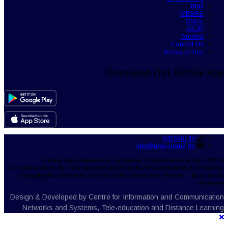
Mail
MESRS
SNDL
ASJP
Archive
Contact Us
Terms of Use
Download Our Mobile App
041648140
info@univ-oran2.dz
© 2026 Centre des Réseaux et Systèmes d'Information et de
Communication, de Télé-enseignement et de l'Enseignement à Distance.
Copyright© Université d'Oran 2 Mohamed Ben Ahmed - Tous droits
réservés
Design & Developed by Centre for Information and Communication
Networks and Systems, Tele-education and Distance Learning