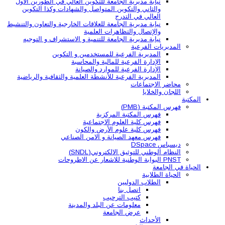
نيابة مديرية الجامعة للتكوين العالي في الطورين الأول
والثاني والتكوين المتواصل والشهادات وكذا التكوين
العالي في التدرج
نيابة مديرية الجامعة للعلاقات الخارجية والتعاون والتنشيط
والإتصال والتظاهرات العلمية
نيابة مديرية الجامعة للتنمية و الاستشراف و التوجيه
المديريات الفرعية
المديرية الفرعية للمستخدمين و التكوين
الإدارة الفرعية للمالية والمحاسبة
الإدارة الفرعية للموارد والصيانة
المديرية الفرعية للأنشطة العلمية والثقافية والرياضية
محاضر الاجتماعات
اللجان والخلايا
المكتبة
فهرس المكتبة (PMB)
فهرس المكتبة المركزية
فهرس كلية العلوم الاجتماعية
فهرس كلية علوم الأرض والكون
فهرس معهد الصيانة و الامن الصناعي
ديسباس DSpace
النظام الوطني للتوثيق الالكتروني(SNDL)
PNST البوابة الوطنية للاشعار عن الاطروحات
الحياة في الجامعة
الحياة الطلابية
الطلاب الدوليين
اتصل بنا
كتيب الترحيب
معلومات عن البلد والمدينة
عرض الجامعة
الأحداث