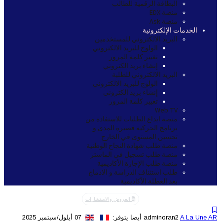
البطاقة الرقمية للطالب
منصة EDX
منصة Ask
الخدمات الإلكترونية
البريد الالكتروني للمستخدمين
الولوج للبريد الالكتروني
تغيير كلمة المرور
إنشاء بريد الكتروني
البريد الالكتروني للطلبة
الولوج للبريد الالكتروني
إنشاء بريد الكتروني
تغيير كلمة المرور
Web TV
منصة ايداع الطلبات للاستفادة من
برنامج الحركية قصيرة المدى و
تحسين المستوى في الخارج
منصة طلب شهادة النجاح الوطنية
منصة طلب تسجيل في الماستر
منصة طلب الإجازة الأكاديمية
طلب استئناف الدراسة و الادماج
بعد العطلة الأكاديمية
العروض والاستشارات
A La Une AR
adminoran2
أيضا يتوفر:
07 أيلول/سبتمبر 2025