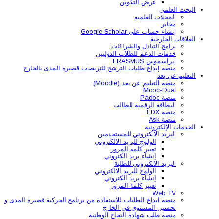
عرض التكوين
البحث العلمي
المجلات العلمية
مخابر
إنشاء حساب على Google Scholar
العلاقات الخارجية
برامج التبادل والشراكات
خدمات الدعم للطلاب الدوليين
إيراسموس ERASMUS
منصة إيداع طلبات الترشح للتربصات قصيرة المدى بالخارج
التعليم عن بعد
منصة التعليم عن بعد (Moodle)
Mooc-Dual
منصة Padoc
البطاقة الرقمية للطالب
منصة EDX
منصة Ask
الخدمات الإلكترونية
البريد الالكتروني للمستخدمين
الولوج للبريد الالكتروني
تغيير كلمة المرور
إنشاء بريد الكتروني
البريد الالكتروني للطلبة
الولوج للبريد الالكتروني
إنشاء بريد الكتروني
تغيير كلمة المرور
Web TV
منصة ايداع الطلبات للاستفادة من برنامج الحركية قصيرة المدى و
تحسين المستوى في الخارج
منصة طلب شهادة النجاح الوطنية