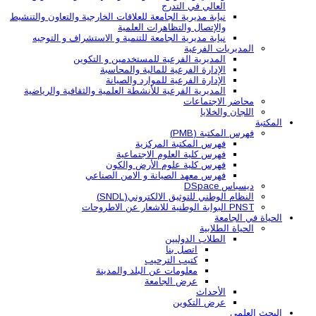
العالي في التدرج
نيابة مديرية الجامعة للعلاقات الخارجية والتعاون والتنشيط
والإتصال والتظاهرات العلمية
نيابة مديرية الجامعة للتنمية و الاستشراف و التوجيه
المديريات الفرعية
المديرية الفرعية للمستخدمين و التكوين
الإدارة الفرعية للمالية والمحاسبة
الإدارة الفرعية للموارد والصيانة
المديرية الفرعية للأنشطة العلمية والثقافية والرياضية
محاضر الاجتماعات
اللجان والخلايا
المكتبة
فهرس المكتبة (PMB)
فهرس المكتبة المركزية
فهرس كلية العلوم الاجتماعية
فهرس كلية علوم الأرض والكون
فهرس معهد الصيانة و الامن الصناعي
ديسباس DSpace
النظام الوطني للتوثيق الالكتروني(SNDL)
PNST البوابة الوطنية للاشعار عن الاطروحات
الحياة في الجامعة
الحياة الطلابية
الطلاب الدوليين
اتصل بنا
كتيب الترحيب
معلومات عن البلد والمدينة
عرض الجامعة
الأحداث
عرض التكوين
البحث العلمي