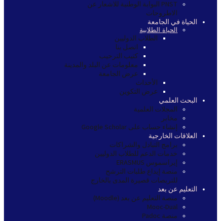
PNST البوابة الوطنية للاشعار عن
الاطروحات
الحياة في الجامعة
الحياة الطلابية
الطلاب الدوليين
اتصل بنا
كتيب الترحيب
معلومات عن البلد والمدينة
عرض الجامعة
الأحداث
عرض التكوين
البحث العلمي
المجلات العلمية
مخابر
إنشاء حساب على Google Scholar
العلاقات الخارجية
برامج التبادل والشراكات
خدمات الدعم للطلاب الدوليين
إيراسموس ERASMUS
منصة إيداع طلبات الترشح
للتربصات قصيرة المدى بالخارج
التعليم عن بعد
منصة التعليم عن بعد (Moodle)
Mooc-Dual
منصة Padoc