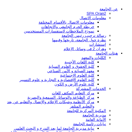
عن الجامعة
SPA Oran2
معلومات الاتصال
معلومات الاتصال بالأقسام المختلفة
خريطة الحرم الجامعي والاتجاهات
نموذج الملاحظات لاستفسارات المستخدمين
رسالة ترحيب رئيس الجامعة
نظرة حول الجامعة، تاريخها وقيمها
إستشارات
وهران 2 في وسائل الإعلام
هيئات الجامعة
الكليات والمعهد
كلية اللغات الأجنبية
كلية الحقوق و العلوم السياية
معهد الصيانة و الأمن الصناعي
كلية العلوم الإجتماعية
كلية العلوم الإقتصادية و التجارية و علوم التسيير
كلية علوم الأرض و الكون
الخدمات المشتركة
مركز التعليم المكثف للغات
مركز الطباعة والوسائل السمعية والبصرية
مركز الأنظمة وشبكات الإعلام والإتصال والتعليم عن بعد
والتعليم المتلفز
المكتبة المركزية للجامعة
مديرية الجامعة
الأمانة العامة
نيابات رئاسة الجامعة
نيابة مديرية الجامعة لما بعد التدرج و البحث العلمي