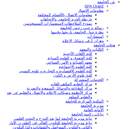
عن الجامعة
SPA Oran2
معلومات الاتصال
معلومات الاتصال بالأقسام المختلفة
خريطة الحرم الجامعي والاتجاهات
نموذج الملاحظات لاستفسارات المستخدمين
رسالة ترحيب رئيس الجامعة
نظرة حول الجامعة، تاريخها وقيمها
إستشارات
وهران 2 في وسائل الإعلام
هيئات الجامعة
الكليات والمعهد
كلية اللغات الأجنبية
كلية الحقوق و العلوم السياية
معهد الصيانة و الأمن الصناعي
كلية العلوم الإجتماعية
كلية العلوم الإقتصادية و التجارية و علوم التسيير
كلية علوم الأرض و الكون
الخدمات المشتركة
مركز التعليم المكثف للغات
مركز الطباعة والوسائل السمعية والبصرية
مركز الأنظمة وشبكات الإعلام والإتصال والتعليم عن بعد
والتعليم المتلفز
المكتبة المركزية للجامعة
مديرية الجامعة
الأمانة العامة
نيابات رئاسة الجامعة
نيابة مديرية الجامعة لما بعد التدرج و البحث العلمي
نيابة مديرية الجامعة للتكوين العالي في الطورين الأول
والثاني والتكوين المتواصل والشهادات وكذا التكوين