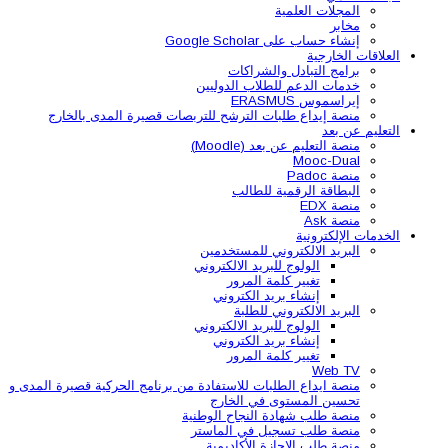
المجلات العلمية
مخابر
إنشاء حساب على Google Scholar
العلاقات الخارجية
برامج التبادل والشراكات
خدمات الدعم للطلاب الدوليين
إيراسموس ERASMUS
منصة إيداع طلبات الترشح للتربصات قصيرة المدى بالخارج
التعليم عن بعد
منصة التعليم عن بعد (Moodle)
Mooc-Dual
منصة Padoc
البطاقة الرقمية للطالب
منصة EDX
منصة Ask
الخدمات الإلكترونية
البريد الالكتروني للمستخدمين
الولوج للبريد الالكتروني
تغيير كلمة المرور
إنشاء بريد الكتروني
البريد الالكتروني للطلبة
الولوج للبريد الالكتروني
إنشاء بريد الكتروني
تغيير كلمة المرور
Web TV
منصة ايداع الطلبات للاستفادة من برنامج الحركية قصيرة المدى و
تحسين المستوى في الخارج
منصة طلب شهادة النجاح الوطنية
منصة طلب تسجيل في الماستر
منصة طلب الإجازة الأكاديمية