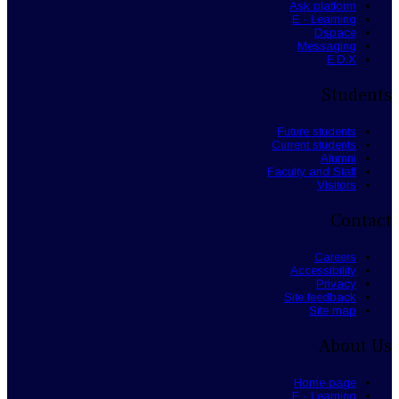
Ask platform
E - Learning
Dspace
Messaging
E.D.X
Students
Future students
Current students
Alumni
Faculty and Staff
Visitors
Contact
Careers
Accessibility
Privacy
Site feedback
Site map
About Us
Home page
E - Learning