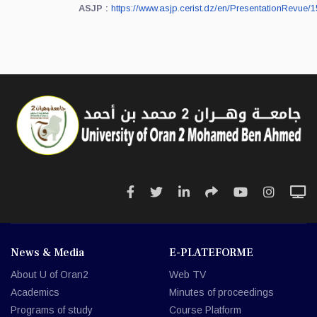
ASJP
:
https://www.asjp.cerist.dz/en/PresentationRevue/
News & Media
E-PLATEFORME
About U of Oran2
Web TV
Academics
Minutes of proceedings
Programs of study
Course Platform