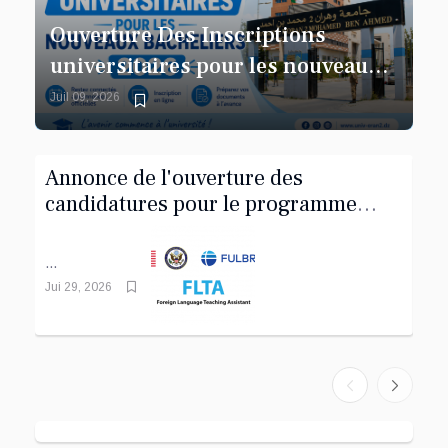
Ouverture Des Inscriptions
universitaires pour les nouveaux
bacheliers 2026
Juil 09, 2026
Annonce de l'ouverture des
An
candidatures pour le programme
ca
Fulbright d'assistant
d'enseignement de langues
...
...
étrangères (FLTA) 2027-2028
Jui 29, 2026
Jui 