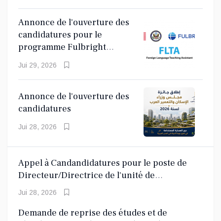
Annonce de l'ouverture des
candidatures pour le
programme Fulbright
d'assistant d'enseignement
Jui 29, 2026
de langues étrangères (FLTA)
2027-2028
Annonce de l'ouverture des
candidatures
Jui 28, 2026
Appel à Candandidatures pour le poste de
Directeur/Directrice de l'unité de
coordination de la Décennie des Nations
Jui 28, 2026
unies pour les sciences océaniques
Demande de reprise des études et de