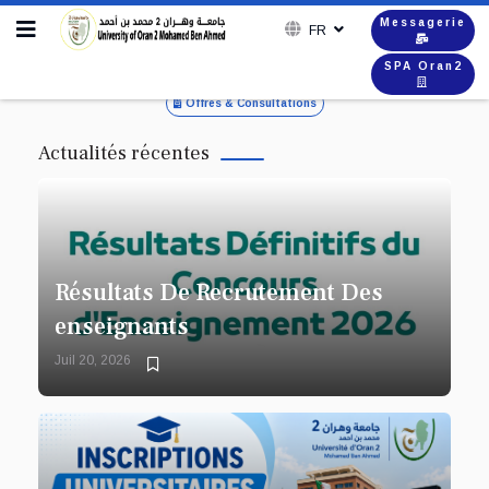
Messagerie
FR
SPA Oran2
Offres & Consultations
Actualités récentes
Résultats De Recrutement Des
enseignants
Juil 20, 2026