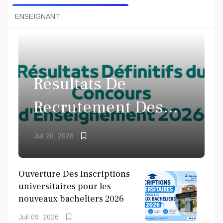
ENSEIGNANT
Résultats De
Recrutement Des
enseignants
Juil 20, 2026
Ouverture Des Inscriptions
universitaires pour les
nouveaux bacheliers 2026
Juil 09, 2026