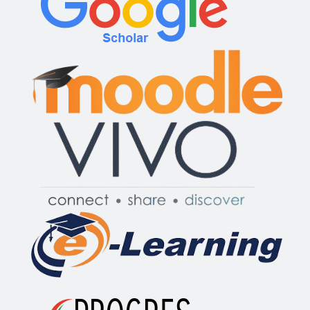
Vidéo : Activités de Tutorat –
Semestre 1 / 2024
Video With Fashion and Glitches
00 : 10
Témoignage de nos étudiants
russes à l'Université d'Oran2