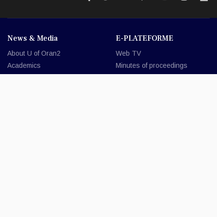
News & Media
E-PLATEFORME
About U of Oran2
Web TV
Academics
Minutes of proceedings
Programs of study
Course Platform
Research & innovation
Student Portal
University life
Ask platform
Libraries
E - Learning
A to Z directory
Dspace
Messaging
E.D.X
Students
Contact
Future students
Careers
Current students
Accessibility
Alumni
Privacy