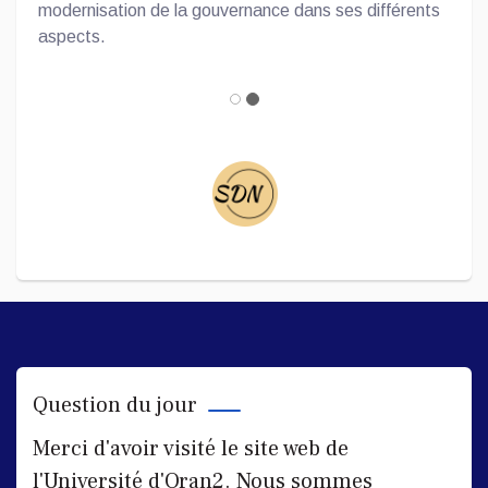
انشاء حساب جديد على منصة التعليم
modernisation de la gouvernance dans ses différents
عن بعد
aspects.
What household items
08 : 36
Testimony of the outgoing
students from University Of Oran
2 to Moscow State Linguistic
Question du jour
University
Merci d'avoir visité le site web de
What household items
l'Université d'Oran2. Nous sommes