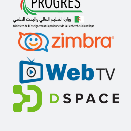
What do you mean what
00 : 30
انشاء حساب جديد على منصة التعليم
عن بعد
What household items
08 : 36