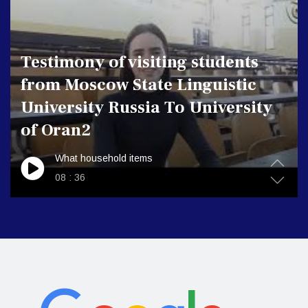
Presentation Of University of
Oran 2 Mohamed Ben Ahmed
,Oran Algeria
What mixed equal parts
01 : 36
.
.