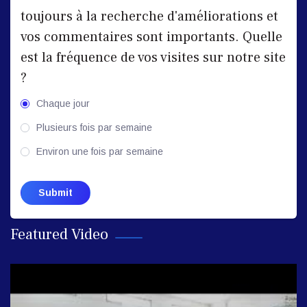
08 : 36
toujours à la recherche d'améliorations et
vos commentaires sont importants. Quelle
est la fréquence de vos visites sur notre site
?
Chaque jour
Testimony of visiting students
Plusieurs fois par semaine
from Moscow State Linguistic
Environ une fois par semaine
University Russia To University
of Oran2
What household items
Featured Video
08 : 36